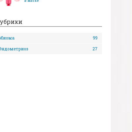
в матке
убрики
Миома
99
Эндометриоз
27