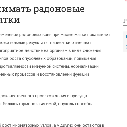
нимать радоновые
атки
Р
именение радоновых ванн при миоме матки показывает
ложительные результаты. пациентки отмечают
агоприятное действие на организм в виде снижения
мпов роста опухолевых образований, повышения
противляемости иммунной системы, нормализации
менных процессов и восстановлении функции
брокачественного происхождения и присуща
. Являясь гормонозависимой, опухоль способна
рост миоматозных узлов, а у других они остаются в