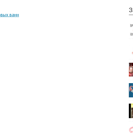
З
овых ванн