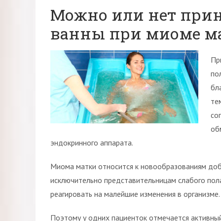
Можно или нет при
ванны при миоме м
Пр
по
бл
те
со
об
эндокринного аппарата.
Миома матки относится к новообразованиям до
исключительно представительницам слабого пола
реагировать на малейшие изменения в организме.
Поэтому у одних пациенток отмечается активный 