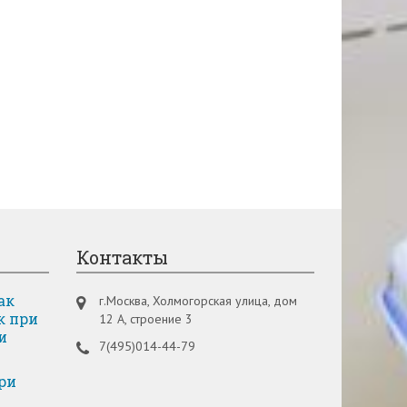
Контакты
ак
г.Москва, Холмогорская улица, дом
к при
12 А, строение 3
и
7(495)014-44-79
ри