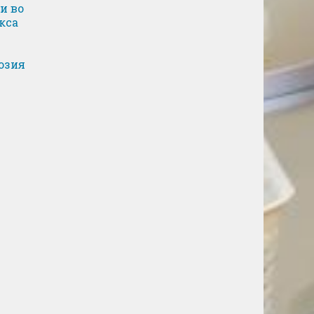
и во
кса
озия
и