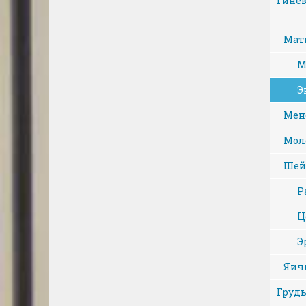
Гине
Мат
М
Э
Мен
Мол
Шей
Р
Ц
Э
Яич
Груд