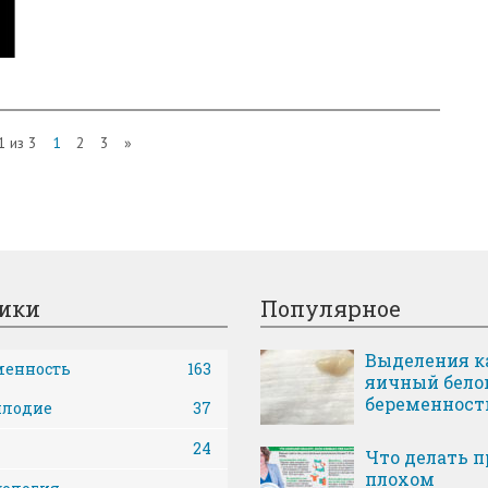
1 из 3
1
2
3
»
ики
Популярное
Выделения к
менность
163
яичный бело
беременност
плодие
37
24
Что делать п
плохом