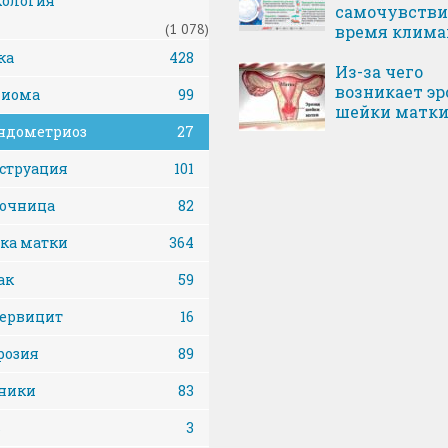
кология
самочувстви
(1 078)
время клима
ка
428
Из-за чего
возникает эр
иома
99
шейки матк
ндометриоз
27
струация
101
очница
82
ка матки
364
ак
59
ервицит
16
розия
89
ники
83
ь
3