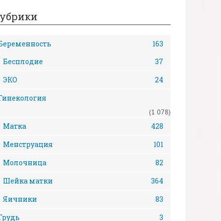
убрики
Беременность
163
Бесплодие
37
ЭКО
24
Гинекология
(1 078)
Матка
428
Менструация
101
Молочница
82
Шейка матки
364
Яичники
83
Грудь
3