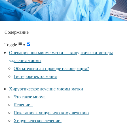
Содержание
Toggle
Операция при миоме матки — хирургически методы
удаления миомы
Обязательно ли проводится операция?
Гистерорезектоскопия
Хирургическое лечение миомы матки
Что такое миома
Лечение
Показания к хирургическому лечению
Хирургическое лечение