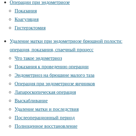
Операции при эндометриозе
Показания
Коагуляция
Гистерэктомия
Удаление матки при эндометриозе брюшной полости:
операция, показания, спаечный процесс
Что такое эндометриоз
Показания к проведению операции
Эндометриоз на брюшине малого таза
Операция при эндометриозе яичников
Лапароскопическая операция
Выскабливание
Удаление матки и последствия
Послеоперационный период
Полноценное восстановление