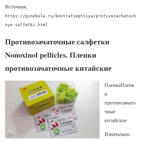
Источник:
https://ginekola.ru/kontratseptsiya/protivozachatoch
nye-salfetki.html
Противозачаточные салфетки
Nonoxinol pellicles. Пленки
противозачаточные китайские
ПленкаПленк
и
противозачато
чные
китайские
Изначально