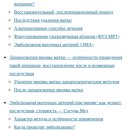
женщине?
Восстановительный, послеоперационный период
Последствия удаления матки
Альтернативные способы лечения
Фокусированная ультразвуковая аблация (ФУЗ-МРТ)
Эмболизация маточных артерий (ЭМА)
Лапароскопия миомы матки — особенности проведения
такой операции, восстановление после и возможные
последствия
Удаление миомы матки лапароскопическим методом
После лапароскопии миомы матки
Эмболизация маточных артерий при миоме: как делают,
последствия, стоимость — Сосуды Мед
Характер метода и особенности применения
Когда проводят эмболизацию?