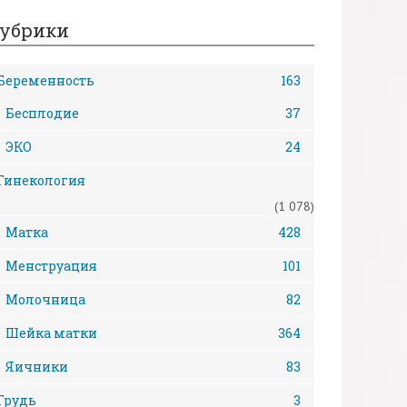
убрики
Беременность
163
Бесплодие
37
ЭКО
24
Гинекология
(1 078)
Матка
428
Менструация
101
Молочница
82
Шейка матки
364
Яичники
83
Грудь
3