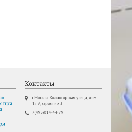
Контакты
ак
г.Москва, Холмогорская улица, дом
к при
12 А, строение 3
и
7(495)014-44-79
ри