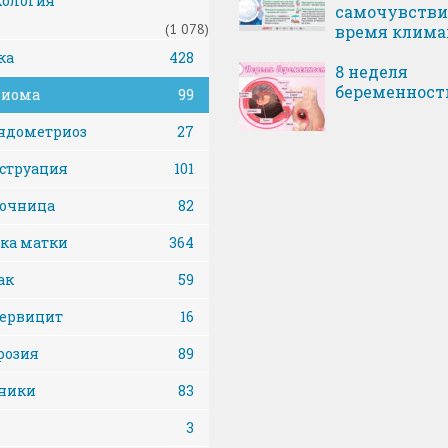
кология
самочувстви
(1 078)
время клима
ка
428
8 неделя
беременност
иома
99
ндометриоз
27
струация
101
очница
82
ка матки
364
ак
59
ервицит
16
розия
89
ники
83
ь
3