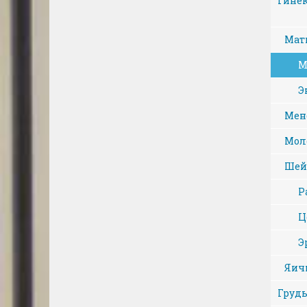
Гине
Мат
М
Э
Мен
Мол
Шей
Р
Ц
Э
Яич
Груд