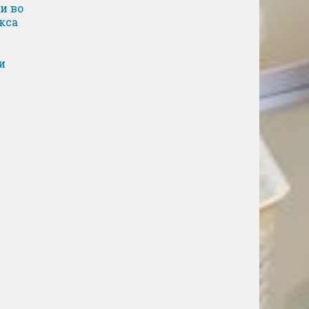
и во
кса
и