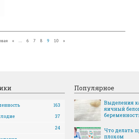
рвая
«
...
6
7
8
9
10
»
ики
Популярное
Выделения к
менность
163
яичный бело
беременност
плодие
37
24
Что делать п
плохом