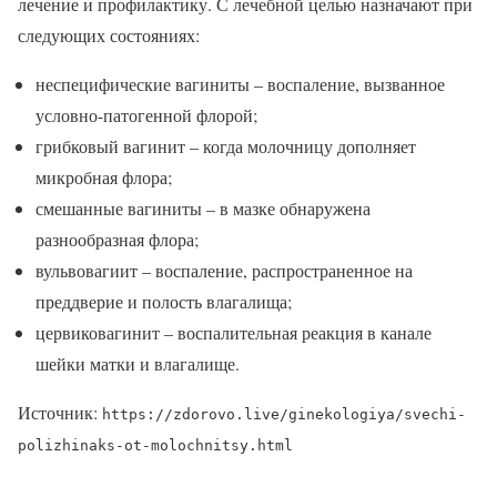
лечение и профилактику. С лечебной целью назначают при
следующих состояниях:
неспецифические вагиниты – воспаление, вызванное
условно-патогенной флорой;
грибковый вагинит – когда молочницу дополняет
микробная флора;
смешанные вагиниты – в мазке обнаружена
разнообразная флора;
вульвовагиит – воспаление, распространенное на
преддверие и полость влагалища;
цервиковагинит – воспалительная реакция в канале
шейки матки и влагалище.
Источник:
https://zdorovo.live/ginekologiya/svechi-
polizhinaks-ot-molochnitsy.html