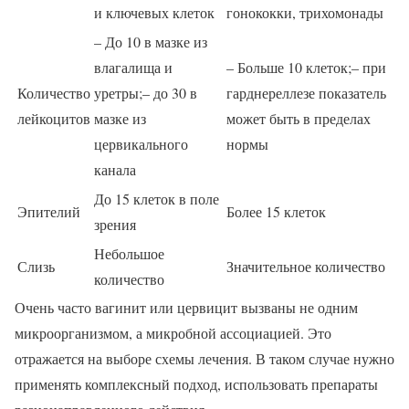
и ключевых клеток
гонококки, трихомонады
– До 10 в мазке из
влагалища и
– Больше 10 клеток;– при
Количество
уретры;– до 30 в
гарднереллезе показатель
лейкоцитов
мазке из
может быть в пределах
цервикального
нормы
канала
До 15 клеток в поле
Эпителий
Более 15 клеток
зрения
Небольшое
Слизь
Значительное количество
количество
Очень часто вагинит или цервицит вызваны не одним
микроорганизмом, а микробной ассоциацией. Это
отражается на выборе схемы лечения. В таком случае нужно
применять комплексный подход, использовать препараты