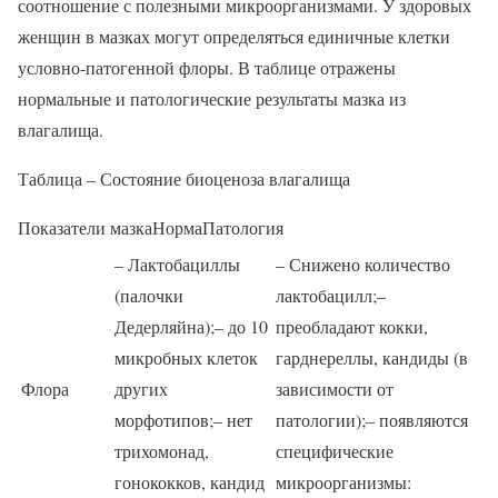
соотношение с полезными микроорганизмами. У здоровых
женщин в мазках могут определяться единичные клетки
условно-патогенной флоры. В таблице отражены
нормальные и патологические результаты мазка из
влагалища.
Таблица – Состояние биоценоза влагалища
Показатели мазкаНормаПатология
– Лактобациллы
– Снижено количество
(палочки
лактобацилл;–
Дедерляйна);– до 10
преобладают кокки,
микробных клеток
гарднереллы, кандиды (в
Флора
других
зависимости от
морфотипов;– нет
патологии);– появляются
трихомонад,
специфические
гонококков, кандид
микроорганизмы: