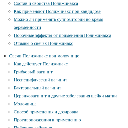
Состав и свойства Полижинакса
Как применяют Полижинакс при кандидозе
Можно ли применять суппозитории во время
беременности
Побочные эффекты от применения Полижинакса
Отзывы о свечах Полижинакс
Свечи Полижинакс при молочнице
Как действует Полижинакс
Грибковый вагинит
Неспецифический вагинит
Бактериальный вагинит
Цервиковагинит и другие заболевания шейки матки
Молочница
Способ применения и дозировка
Противопоказания к применению
Побочное действие