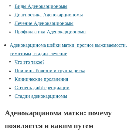
Виды Аденокарциономы
Диагностика Аденокарциономы
Лечение Аденокарциономы
Профилактика Аденокарциономы
Аденокарцинома шейки матки: прогноз выживаемости,
симптомы, стадии, лечение
Что это такое?
Причины болезни и группа риска
Клинические проявления
Степень дифференциации
Стадии аденокарциномы
Аденокарцинома матки: почему
появляется и каким путем