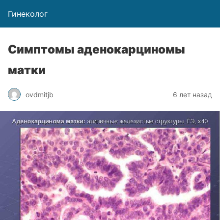
Гинеколог
Симптомы аденокарциномы
матки
ovdmitjb
6 лет назад