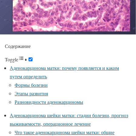
Содержание
Toggle
Аденокарцинома матки: почему появляется и каким
путем определить
Формы болезни
Этапы развития
Разновидности аденокарциномы
Аденокарцинома шейки матки: стадии болезни, прогноз
выживаемости, операционное лечение
Что такое аденокарцинома шейки матки: общие