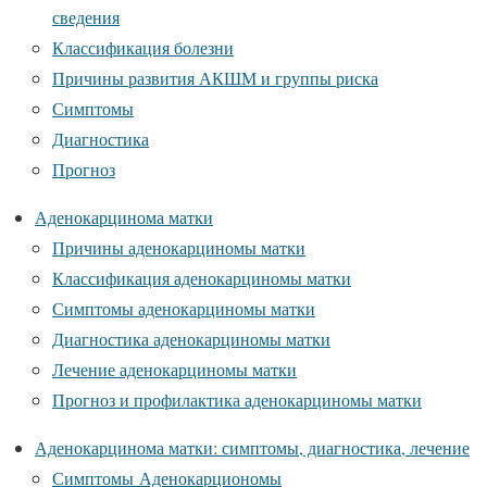
сведения
Классификация болезни
Причины развития АКШМ и группы риска
Симптомы
Диагностика
Прогноз
Аденокарцинома матки
Причины аденокарциномы матки
Классификация аденокарциномы матки
Симптомы аденокарциномы матки
Диагностика аденокарциномы матки
Лечение аденокарциномы матки
Прогноз и профилактика аденокарциномы матки
Аденокарцинома матки: симптомы, диагностика, лечение
Симптомы Аденокарциономы