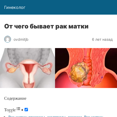
Гинеколог
От чего бывает рак матки
ovdmitjb
6 лет назад
Содержание
Toggle
Рак матки: причины, симптомы, лечение. Рак матки: