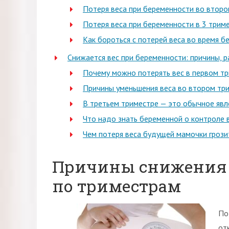
Потеря веса при беременности во второ
Потеря веса при беременности в 3 трим
Как бороться с потерей веса во время 
Снижается вес при беременности: причины, р
Почему можно потерять вес в первом т
Причины уменьшения веса во втором тр
В третьем триместре — это обычное явл
Что надо знать беременной о контроле 
Чем потеря веса будущей мамочки гроз
Причины снижения 
по триместрам
По
от