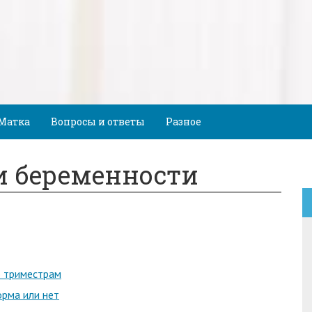
Матка
Вопросы и ответы
Разное
и беременности
о триместрам
орма или нет