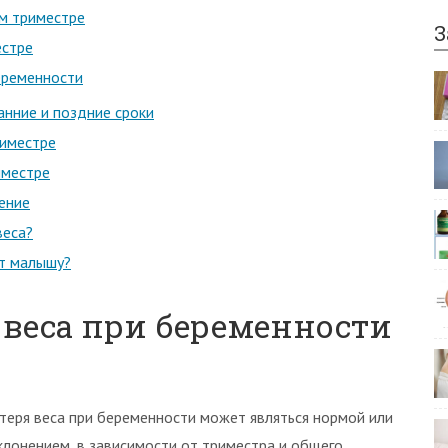
м триместре
З
естре
беременности
анние и поздние сроки
риместре
иместре
ение
веса?
ит малышу?
веса при беременности
теря веса при беременности может являться нормой или
клонением, в зависимости от триместра и общего