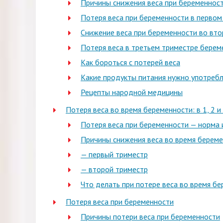
Причины снижения веса при беременнос
Потеря веса при беременности в первом
Снижение веса при беременности во вт
Потеря веса в третьем триместре берем
Как бороться с потерей веса
Какие продукты питания нужно употребл
Рецепты народной медицины
Потеря веса во время беременности: в 1, 2 и
Потеря веса при беременности — норма 
Причины снижения веса во время береме
— первый триместр
— второй триместр
Что делать при потере веса во время б
Потеря веса при беременности
Причины потери веса при беременности