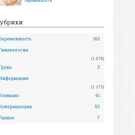
беременности
убрики
Беременность
163
Гинекология
(1 078)
Грудь
3
Информация
(1 173)
Климакс
61
Контрацепция
53
Разное
7