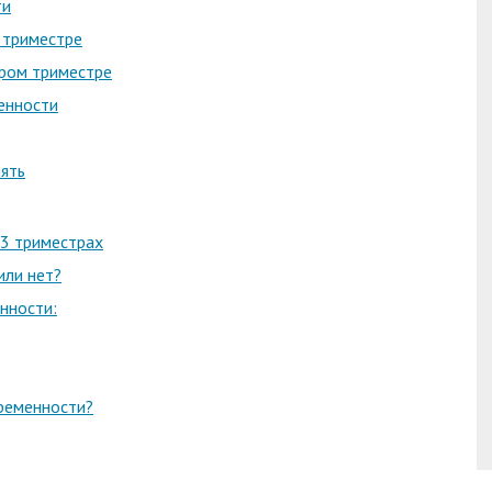
ти
 триместре
ором триместре
енности
ять
 3 триместрах
или нет?
нности:
еременности?