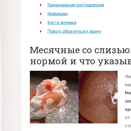
Гормональная контрацепция
Инфекции
Киста яичника
Повод обратиться к врачу
Месячные со слизью:
нормой и что указы
Лю
на
Ме
си
ор
от
ст