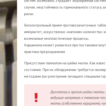
систем. Возможно, страдает эндокринная систем
случае, неустойчивость гормонального статуса,
риски.
Бесконтрольный прием противозачаточных табле
иммунитет, искусственно «нагоняя» количество 
возможные неопластические процессы.
Карцинома может развиться при постановке внут
практика предохранения.
Присутствие папиллом на шейке матки. Как изве
состояние. При их обнаружении требуется своев
методами (на усмотрение лечащего специалиста)
Дисплазия и эрозия шейки матки. 
ведущие напрямую к тяжелым пос
матки (собственно карцинома, чу