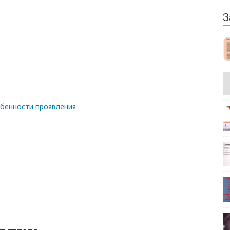
З
обенности проявления