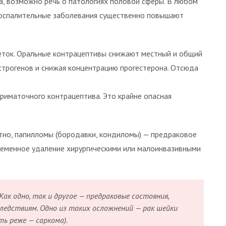
а, возможно речь о патологиях половой сферы. В любом
 воспалительные заболевания существенно повышают
ток. Оральные контрацептивы снижают местный и общий
эстрогенов и снижая концентрацию прогестерона. Отсюда
риматочного контрацептива. Это крайне опасная
стно, папилломы (бородавки, кондиломы) — предраковое
ременное удаление хирургическими или малоинвазивными
.
Как одно, так и другое — предраковые состояния,
ледствиям. Одно из таких осложнений — рак шейки
ть реже — саркома).