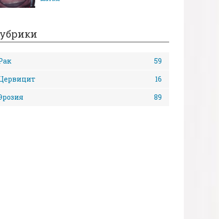
убрики
Рак
59
Цервицит
16
Эрозия
89