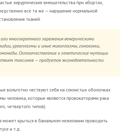
частые хирургические вмешательства при абортах,
средственно все та же — нарушение нормальной
тановления тканей.
 или многократного заражения венерическими
идии, уреаплазмы и иные микоплазмы, гонококки,
омонады. Озлокачествление и генетические мутации
ствием токсинов — продуктов жизнедеятельности
рые вольготно чествуют себя на слизистых оболочках
мы человека, которые являются провокаторами рака
го, четвертого типов).
на может крыться в банальном нежелании проводить
усе и т.д.