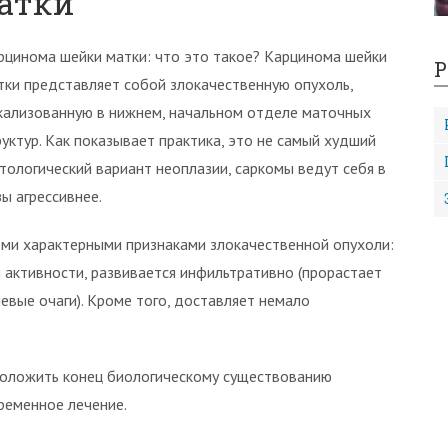
атки
рцинома шейки матки: что это такое? Карцинома шейки
Р
тки представляет собой злокачественную опухоль,
кализованную в нижнем, начальном отделе маточных
руктур. Как показывает практика, это не самый худший
стологический вариант неоплазии, саркомы ведут себя в
зы агрессивнее.
ми характерными признаками злокачественной опухоли:
 активности, развивается инфильтративно (прорастает
левые очаги). Кроме того, доставляет немало
положить конец биологическому существованию
временное лечение.