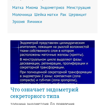
Матка
Миома
Эндометриоз
Менструация
Молочница
Шейка матки
Рак
Цервицит
Эрозия
Яичники
Что означает эндометрий
секреторного типа
толщина эндометрия До появления