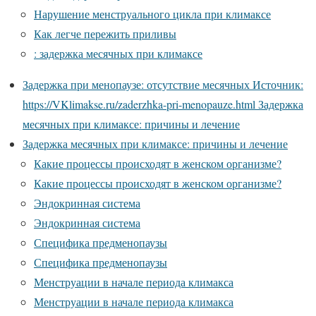
Нарушение менструального цикла при климаксе
Как легче пережить приливы
: задержка месячных при климаксе
Задержка при менопаузе: отсутствие месячных Источник:
https://VKlimakse.ru/zaderzhka-pri-menopauze.html Задержка
месячных при климаксе: причины и лечение
Задержка месячных при климаксе: причины и лечение
Какие процессы происходят в женском организме?
Какие процессы происходят в женском организме?
Эндокринная система
Эндокринная система
Специфика предменопаузы
Специфика предменопаузы
Менструации в начале периода климакса
Менструации в начале периода климакса