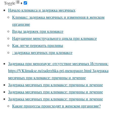
Toggle
Начало климакса и задержка месячных
Климакс: задержка месячных и изменения в женском
организме
Виды задержек при климаксе
Нарушение менструального цикла при климаксе
Как легче пережить приливы
: задержка месячных при климаксе
Задержка при менопаузе: отсутствие месячных Источник:
https://VKlimakse.ru/zaderzhka-pri-menopauze.html Задержка
месячных при климаксе: причины и лечение
Задержка месячных при климаксе: причины и лечение
Задержка месячных при климаксе: причины и лечение
Задержка месячных при климаксе: причины и лечение
Какие процессы происходят в женском организме?