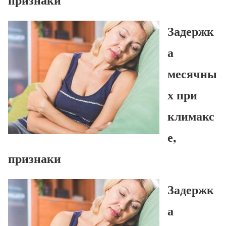
Задержк
а
месячны
х при
климакс
е,
признаки
Задержк
а