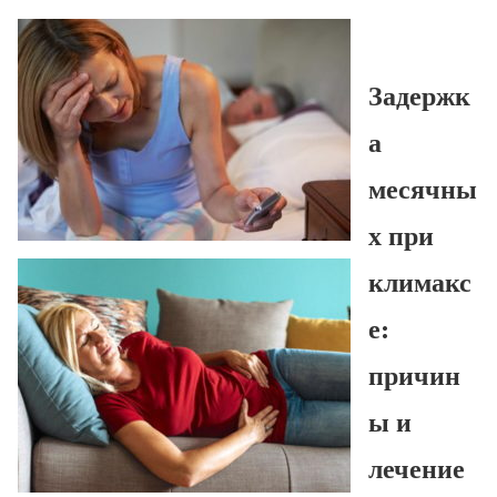
Задержк
а
месячны
х при
климакс
е:
причин
ы и
лечение