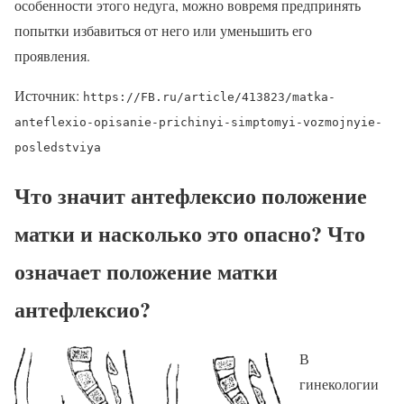
особенности этого недуга, можно вовремя предпринять
попытки избавиться от него или уменьшить его
проявления.
Источник:
https://FB.ru/article/413823/matka-
anteflexio-opisanie-prichinyi-simptomyi-vozmojnyie-
posledstviya
Что значит антефлексио положение
матки и насколько это опасно? Что
означает положение матки
антефлексио?
В
гинекологии