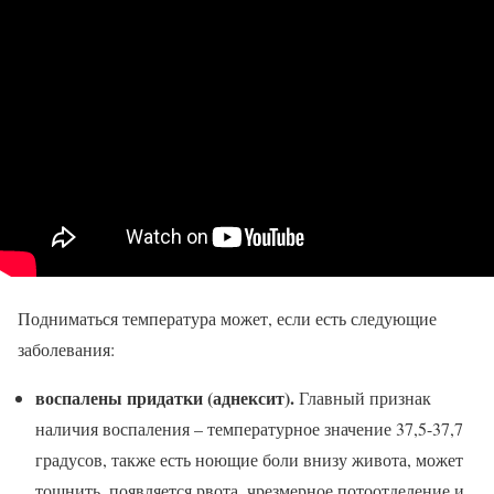
Подниматься температура может, если есть следующие
заболевания:
воспалены придатки (аднексит).
Главный признак
наличия воспаления – температурное значение 37,5-37,7
градусов, также есть ноющие боли внизу живота, может
тошнить, появляется рвота, чрезмерное потоотделение и