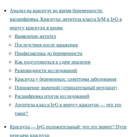
Анализ на краснуху во время беременности:
расшифровка. Краснуха: антитела класса IgM и IgG к
вирусу краснухи в крови
Выявление антител
Последствия после заражения
Профилактика до беременности
Как подготовиться к сдаче анализов
Разновидности исследований
Краснуха у беременных: симптомы заболевания
Понижение значений (отрицательный результат)
Расшифровка итогов исследований
Антитела класса IgG к вирусу краснухи — что это
такое?
Краснуха — IgG положительный: что это значит? Пути
передачи краснухи