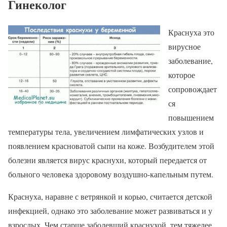
Гинеколог
Краснуха это
вирусное
заболевание,
которое
сопровождает
ся
повышением
температуры тела, увеличением лимфатических узлов и
появлением красноватой сыпи на коже. Возбудителем этой
болезни является вирус краснухи, который передается от
больного человека здоровому воздушно-капельным путем.
Краснуха, наравне с ветрянкой и корью, считается детской
инфекцией, однако это заболевание может развиваться и у
взрослых. Чем старше заболевший краснухой, тем тяжелее