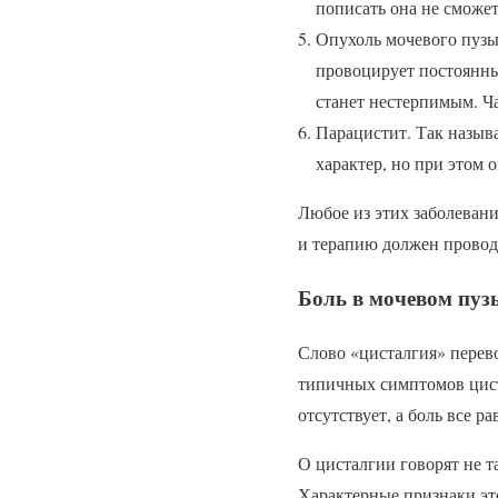
пописать она не сможет
Опухоль мочевого пузыр
провоцирует постоянны
станет нестерпимым. Ч
Парацистит. Так назыв
характер, но при этом 
Любое из этих заболевани
и терапию должен провод
Боль в мочевом пуз
Слово «цисталгия» перево
типичных симптомов цист
отсутствует, а боль все ра
О цисталгии говорят не т
Характерные признаки эт