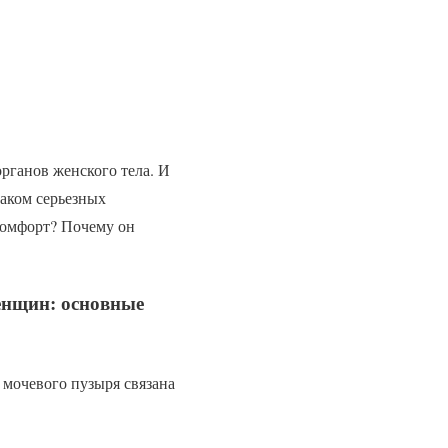
рганов женского тела. И
наком серьезных
комфорт? Почему он
енщин: основные
 мочевого пузыря связана