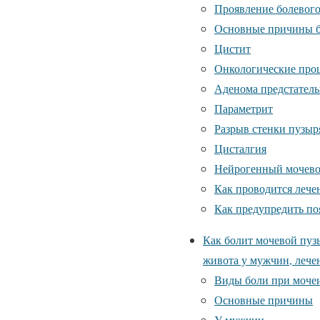
Проявление болевог
Основные причины 
Цистит
Онкологические про
Аденома предстател
Параметрит
Разрыв стенки пузыр
Цисталгия
Нейрогенный мочево
Как проводится лече
Как предупредить по
Как болит мочевой пуз
живота у мужчин, лече
Виды боли при моче
Основные причины
У мужчин