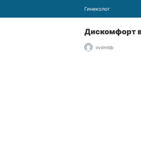
Гинеколог
Дискомфорт в
ovdmitjb