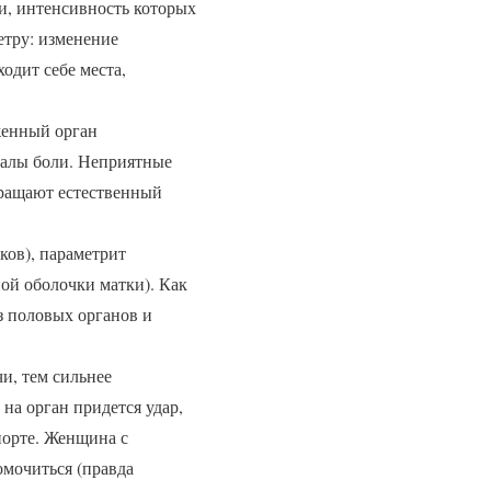
и, интенсивность которых
етру: изменение
одит себе места,
женный орган
налы боли. Неприятные
вращают естественный
ков), параметрит
ой оболочки матки). Как
з половых органов и
и, тем сильнее
 на орган придется удар,
спорте. Женщина с
мочиться (правда