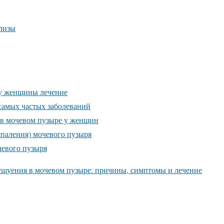
ализы
 у женщины лечение
самых частых заболеваний
 в мочевом пузыре у женщин
спаления) мочевого пузыря
чевого пузыря
щуения в мочевом пузыре: причины, симптомы и лечение