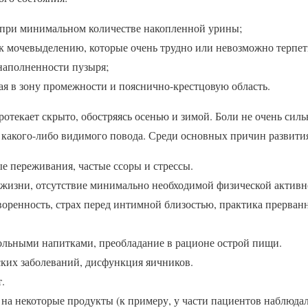
 при минимальном количестве накопленной урины;
 мочевыделению, которые очень трудно или невозможно терпет
наполненности пузыря;
ая в зону промежности и пояснично-крестцовую область.
ротекает скрыто, обостряясь осенью и зимой. Боли не очень сил
 какого-либо видимого повода. Среди основных причин развити
 переживания, частые ссоры и стрессы.
изни, отсутствие минимально необходимой физической активн
оренность, страх перед интимной близостью, практика прерванн
ольными напитками, преобладание в рационе острой пищи.
ких заболеваний, дисфункция яичников.
.
 на некоторые продукты (к примеру, у части пациентов наблюда