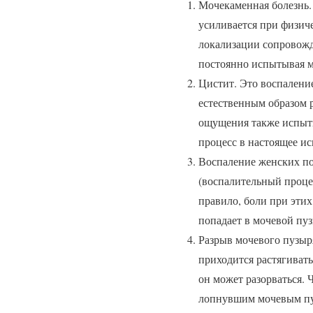
Мочекаменная болезнь.
усиливается при физиче
локализации сопровожд
постоянно испытывая м
Цистит. Это воспалени
естественным образом 
ощущения также испыты
процесс в настоящее и
Воспаление женских по
(воспалительный проце
правило, боли при этих
попадает в мочевой пу
Разрыв мочевого пузыря
приходится растягивать
он может разорваться. 
лопнувшим мочевым пуз