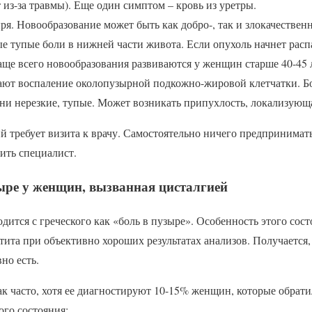
 из-за травмы). Еще один симптом – кровь из уретры.
я. Новообразование может быть как добро-, так и злокачествен
е тупые боли в нижней части живота. Если опухоль начнет расп
аще всего новообразования развиваются у женщин старше 40-45 
ают воспаление околопузырной подкожно-жировой клетчатки. 
они нерезкие, тупые. Может возникать припухлость, локализующ
й требует визита к врачу. Самостоятельно ничего предпринимать
ить специалист.
ыре у женщин, вызванная цисталгией
дится с греческого как «боль в пузыре». Особенность этого сос
ита при объективно хороших результатах анализов. Получается,
вно есть.
ак часто, хотя ее диагностируют 10-15% женщин, которые обрати
ого состояния: