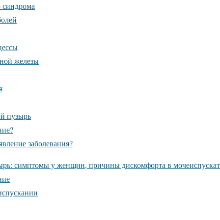
о синдрома
болей
цессы
ьной железы
я
й пузырь
ние?
явление заболевания?
ырь: симптомы у женщин, причины дискомфорта в мочеиспускат
ние
испускании