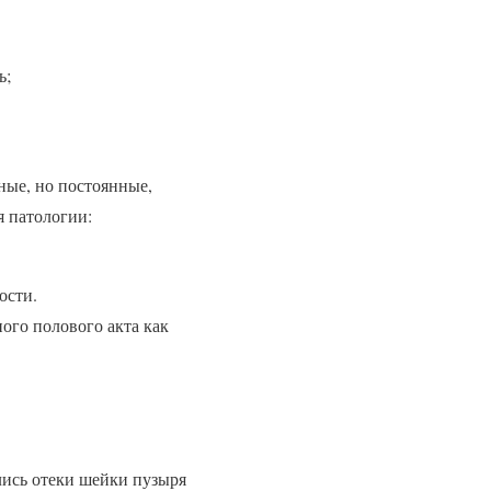
ь;
ьные, но постоянные,
я патологии:
ости.
ого полового акта как
лись отеки шейки пузыря