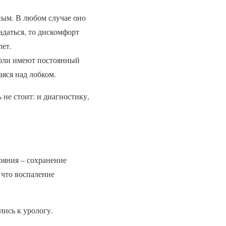
ным. В любом случае оно
адаться, то дискомфорт
лет.
Боли имеют постоянный
аяся над лобком.
 не стоит: и диагностику,
тояния – сохранение
 что воспаление
лись к урологу.