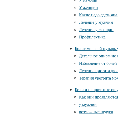
У женщин
Какие надо сдать ан
Лечение у мужчин
Лечение у женщин
Профилактика
Болит мочевой пузырь
Детальное описание 
Избавление от болей
Лечение цистита (во
Терапия уретрита мо
Боли и неприятные ощу
Как они проявляются
у мужчин
возможные недуги