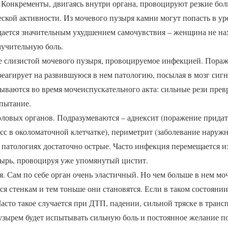
 Конкременты, двигаясь внутри органа, провоцируют резкие бол
ской активности. Из мочевого пузыря камни могут попасть в ур
ается значительным ухудшением самочувствия – женщина не нах
учительную боль.
е слизистой мочевого пузыря, провоцируемое инфекцией. Пора
реагирует на развившуюся в нем патологию, посылая в мозг сиг
ваются во время мочеиспускательного акта: сильные рези пре
спытание.
ловых органов. Подразумеваются – аднексит (поражение придат
сс в околоматочной клетчатке), периметрит (заболевание наружн
 патологиях достаточно острые. Часто инфекция перемещается и
зырь, провоцируя уже упомянутый цистит.
. Сам по себе орган очень эластичный. Но чем больше в нем моч
ся стенкам и тем тоньше они становятся. Если в таком состоянии
Часто такое случается при ДТП, падении, сильной тряске в тран
ырем будет испытывать сильную боль и постоянное желание по