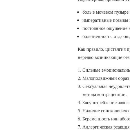
боль в мочевом пузыре
императивные позывы к
постоянное ощущение 
болезненность, отдающ
Как правило, цисталгия п
нередко возникающие без
Сильные эмоциональные
Малоподвижный образ ж
Сексуальная неудовлетв
метода контрацепции.
Злоупотребление алког
Наличие гинекологичес
Беременность или аборт
Аллергическая реакция